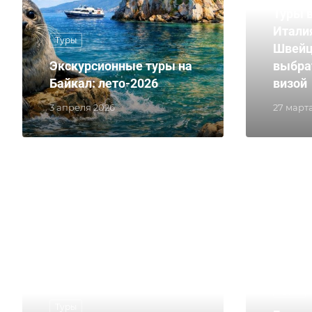
Туры в
Итали
Туры
Швейц
Экскурсионные туры на
выбрат
Байкал: лето-2026
визой
3 апреля 2026
27 март
Туры
Туры