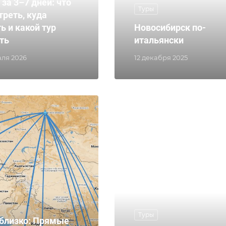
 за 3–7 дней: что
Туры
треть, куда
ь и какой тур
Новосибирск по-
ть
итальянски
аля 2026
12 декабря 2025
Туры
 близко: Прямые