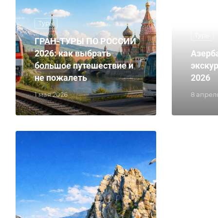
Туры
Туры
ГРАН-ТУРЫ ПО РОССИИ
2026: как выбрать
Азерб
большое путешествие и
экску
не пожалеть
2026
1 мая 2026
8 апрел
Туры