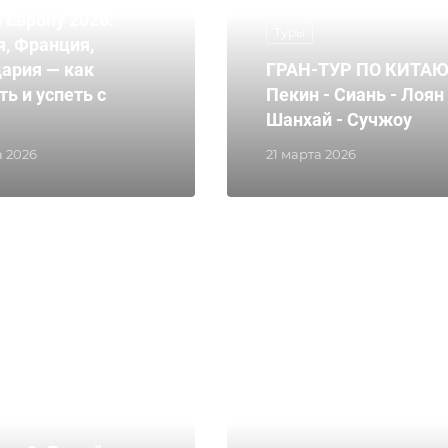
 Европу 2026:
Туры
я, Франция,
ария — как
ГРАН-ТУР ПО КИТАЮ
ь и успеть с
Пекин - Сиань - Лоян 
Шанхай - Сучжоу
а 2026
21 марта 2026