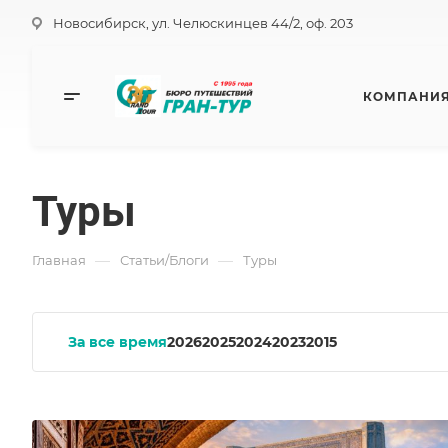
Новосибирск, ул. Челюскинцев 44/2, оф. 203
КОМПАНИ
Туры
—
—
Главная
Статьи/Блоги
Туры
За все время
2026
2025
2024
2023
2015