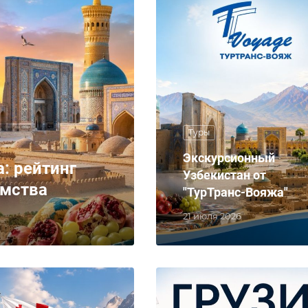
Туры
Экскурсионный
: рейтинг
Узбекистан от
омства
"ТурТранс-Вояжа"
21 июля 2026