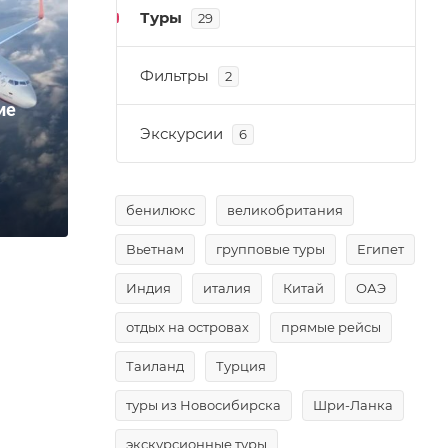
Туры
29
Фильтры
2
ие
Экскурсии
6
бенилюкс
великобритания
Вьетнам
групповые туры
Египет
Индия
италия
Китай
ОАЭ
отдых на островах
прямые рейсы
Таиланд
Турция
туры из Новосибирска
Шри-Ланка
экскурсионные туры