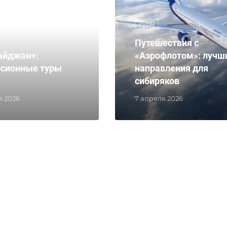
Туры
Путешествия с
айджан+:
«Аэрофлотом»: лучш
рсионные туры
направления для
сибиряков
я 2026
7 апреля 2026