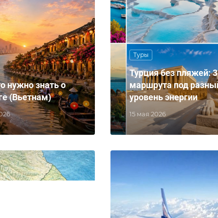
Туры
Турция без пляжей: 3
то нужно знать о
маршрута под разны
ге (Вьетнам)
уровень энергии
2026
15 мая 2026