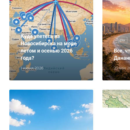
Туры
Куда улететь из
Туры
Новосибирска на море
летом и осенью 2026
Все, ч
года?
Данан
1 июня 2026
25 мая 