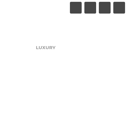
LUXURY
Акции
Обзоры
Блог
Поиск онлайн
Новости
Галерея