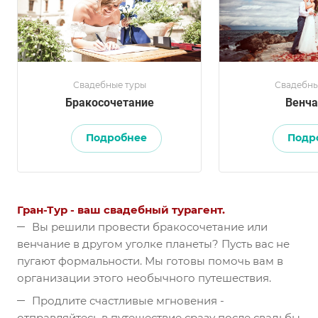
Свадебные туры
Свадебны
Бракосочетание
Венча
Подробнее
Подр
Гран-Тур - ваш свадебный турагент.
Вы решили провести бракосочетание или
венчание в другом уголке планеты? Пусть вас не
пугают формальности. Мы готовы помочь вам в
организации этого необычного путешествия.
Продлите счастливые мгновения -
отправляйтесь в путешествие сразу после свадьбы