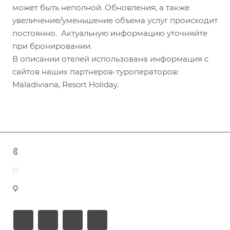
может быть неполной. Обновления, а также
увеличение/уменьшение объема услуг происходит
постоянно. Актуальную информацию уточняйте
при бронировании.
В описании отелей использована информация с
сайтов наших партнеров-туроператоров:
Maladiviana, Resort Holiday.
+7 (383) 375-11-75
agent@grandtour-nsk.ru
Новосибирск, ул. Челюскинцев 44/2, оф. 203