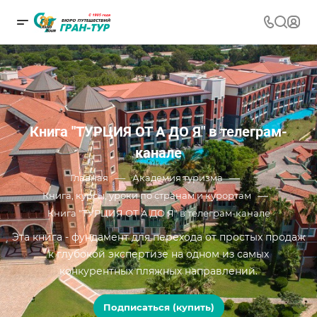
Книга "ТУРЦИЯ ОТ А ДО Я" в телеграм-
канале
—
—
Главная
Академия туризма
—
Книга, курсы, уроки по странам и курортам
Книга "ТУРЦИЯ ОТ А ДО Я" в телеграм-канале
Эта книга - фундамент для перехода от простых продаж
к глубокой экспертизе на одном из самых
конкурентных пляжных направлений.
Подписаться (купить)