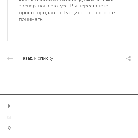
экспертного статуса. Вы перестанете
просто продавать Турцию — начнёте её
понимать.
Назад к списку
+7 (383) 375-11-75
agent@grandtour-nsk.ru
Новосибирск, ул. Челюскинцев 44/2, оф. 203