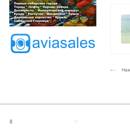
Наз
+7 (383) 375-11-75
agent@grandtour-nsk.