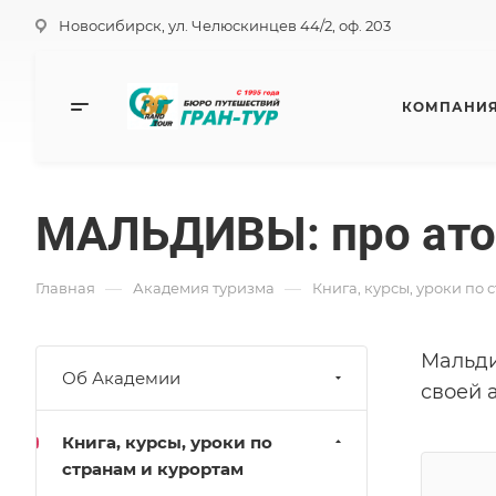
Новосибирск, ул. Челюскинцев 44/2, оф. 203
КОМПАНИ
МАЛЬДИВЫ: про ат
—
—
Главная
Академия туризма
Книга, курсы, уроки по 
Мальди
Об Академии
своей 
Книга, курсы, уроки по
странам и курортам