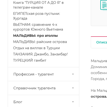
Книга "ТУРЦИЯ ОТ А ДО Я" в
телеграм-канале
ЕГИПЕТская роза пустыни:
Хургада
ВЬЕТНАМ: сравнение 4-х
курортов Южного Вьетнама
МАЛЬДИВЫ: про атоллы
МАЛЬДИВЫ: райские острова
Опис
Отдых на виллах в Турции
ТАНЗАНИЯ: Джамбо, Занзибар!
ТУРЕЦКИЙ гамбит
Мальдивы
Доминика
особенн
Профессия - турагент
Города,
Справочник турагента
На Маль
острова
Блог