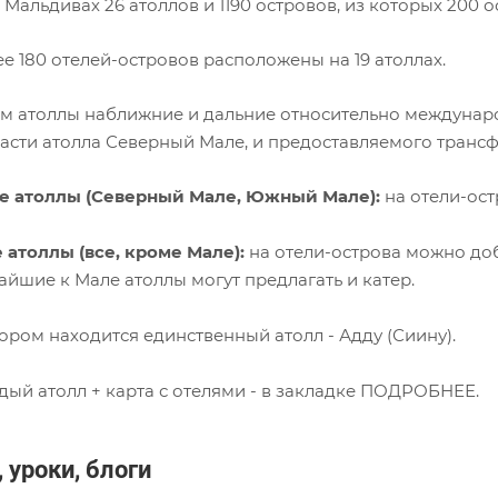
 Мальдивах 26 атоллов и 1190 островов, из которых 200 
е 180 отелей-островов расположены на 19 атоллах.
м атоллы наближние и дальние относительно междунаро
асти атолла Северный Мале, и предоставляемого транс
 атоллы (Северный Мале, Южный Мале):
на отели-ос
 атоллы (все, кроме Мале):
на отели-острова можно доб
йшие к Мале атоллы могут предлагать и катер.
ором находится единственный атолл - Адду (Сиину).
дый атолл + карта с отелями - в закладке ПОДРОБНЕЕ.
 уроки, блоги