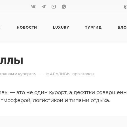
Я
НОВОСТИ
LUXURY
ТУРГИД
БЛО
оллы
—
странам и курортам
МАЛЬДИВЫ: про атоллы
вы — это не один курорт, а десятки совершенн
атмосферой, логистикой и типами отдыха.