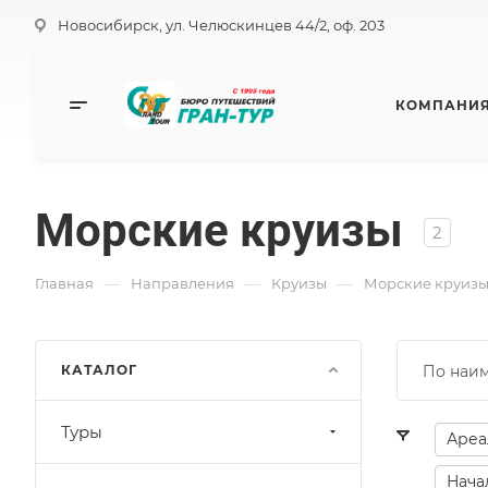
Новосибирск, ул. Челюскинцев 44/2, оф. 203
КОМПАНИ
Морские круизы
2
—
—
—
Главная
Направления
Круизы
Морские круиз
КАТАЛОГ
По наи
Туры
Ареа
Нача