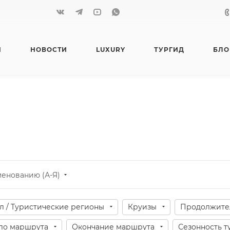
Я
НОВОСТИ
LUXURY
ТУРГИД
БЛО
ы
менованию (А-Я)
л / Туристические регионы
Круизы
Продолжите
ло маршрута
Окончание маршрута
Сезонность т