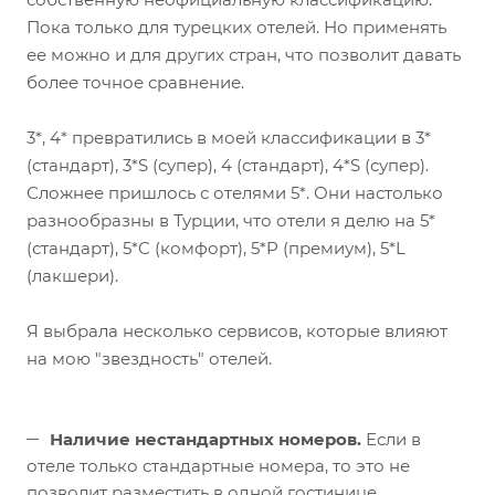
Пока только для турецких отелей. Но применять
ее можно и для других стран, что позволит давать
более точное сравнение.⠀
⠀
3*, 4* превратились в моей классификации в 3*
(стандарт), 3*S (супер), 4 (стандарт), 4*S (супер).⠀
Сложнее пришлось с отелями 5*. Они настолько
разнообразны в Турции, что отели я делю на 5*
(стандарт), 5*C (комфорт), 5*P (премиум), 5*L
(лакшери).⠀
⠀
Я выбрала несколько сервисов, которые влияют
на мою "звездность" отелей.⠀
⠀
Наличие нестандартных номеров.
Если в
отеле только стандартные номера, то это не
позволит разместить в одной гостинице