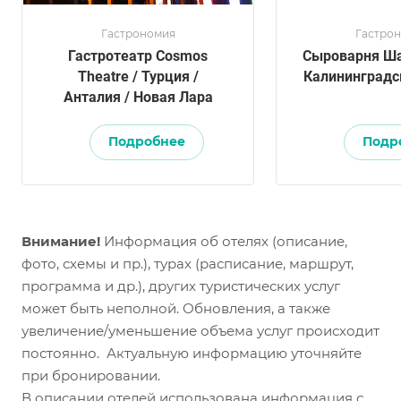
Гастрономия
Гастро
Гастротеатр Cosmos
Сыроварня Ша
Theatre / Турция /
Калининградс
Анталия / Новая Лара
Подробнее
Подр
Внимание!
Информация об отелях (описание,
фото, схемы и пр.), турах (расписание, маршрут,
программа и др.), других туристических услуг
может быть неполной. Обновления, а также
увеличение/уменьшение объема услуг происходит
постоянно. Актуальную информацию уточняйте
при бронировании.
В описании отелей использована информация с