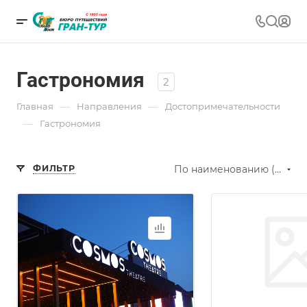
Гастрономия
2
—
—
Главная
Направления
Достопримечательности
—
Гастрономия
ФИЛЬТР
По наименованию (А-Я)