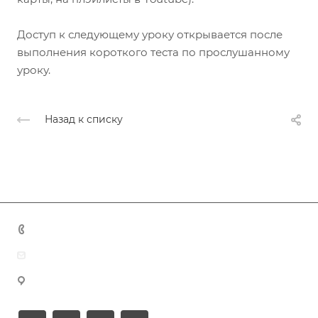
Доступ к следующему уроку открывается после
выполнения короткого теста по прослушанному
уроку.
Назад к списку
+7 (383) 375-11-75
agent@grandtour-nsk.ru
Новосибирск, ул. Челюскинцев 44/2, оф. 203