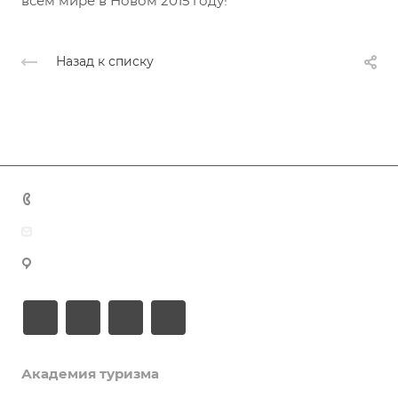
всем мире в Новом 2015 году!
Назад к списку
+7 (383) 375-11-75
agent@grandtour-nsk.ru
Новосибирск, ул. Челюскинцев 44/2, оф. 203
Академия туризма