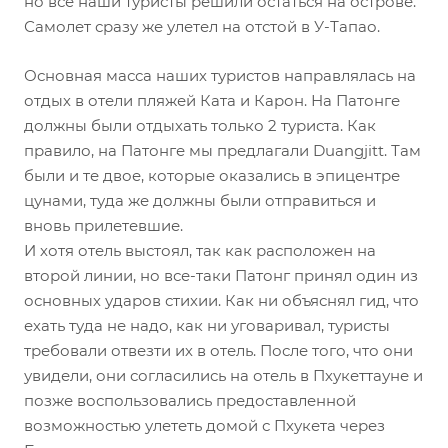
но все наши туристы решили остаться на острове.
Самолет сразу же улетел на отстой в У-Тапао.
Основная масса наших туристов направлялась на
отдых в отели пляжей Ката и Карон. На Патонге
должны были отдыхать только 2 туриста. Как
правило, на Патонге мы предлагали Duangjitt. Там
были и те двое, которые оказались в эпицентре
цунами, туда же должны были отправиться и
вновь прилетевшие.
И хотя отель выстоял, так как расположен на
второй линии, но все-таки Патонг принял один из
основных ударов стихии. Как ни объяснял гид, что
ехать туда не надо, как ни уговаривал, туристы
требовали отвезти их в отель. После того, что они
увидели, они согласились на отель в Пхукеттауне и
позже воспользовались предоставленной
возможностью улететь домой с Пхукета через