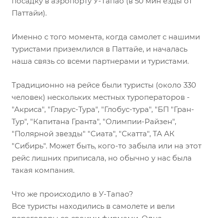
посадку в аэропорту У-Тапао (в 50 мин езды от
Паттайи).
Именно с того момента, когда самолет с нашими
туристами приземлился в Паттайе, и началась
наша связь со всеми партнерами и туристами.
Традиционно на рейсе были туристы (около 330
человек) нескольких местных туроператоров -
"Акриса", "Гларус-Тура", "Глобус-тура", "БП "Гран-
Тур", "Капитана Гранта", "Олимпии-Райзен",
"Полярной звезды" "Сиата", "Скатта", ТА АК
"Сибирь". Может быть, кого-то забыла или на этот
рейс лишних приписала, но обычно у нас была
такая компания.
Что же происходило в У-Тапао?
Все туристы находились в самолете и вели