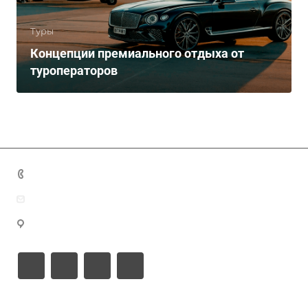
Туры
Концепции премиального отдыха от
туроператоров
+7 (383) 375-11-75
agent@grandtour-nsk.ru
Новосибирск, ул. Челюскинцев 44/2, оф. 203