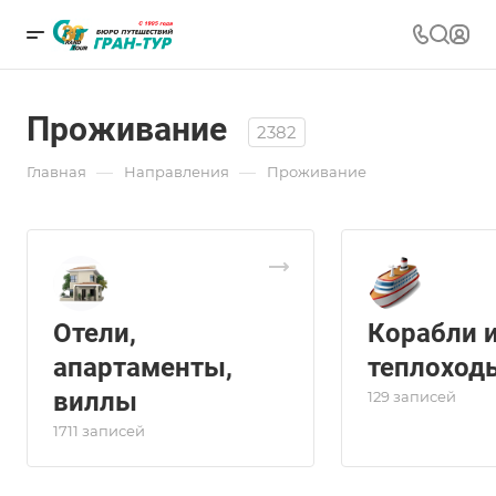
Проживание
2382
—
—
Главная
Направления
Проживание
Отели,
Корабли 
апартаменты,
теплоход
виллы
129 записей
1711 записей