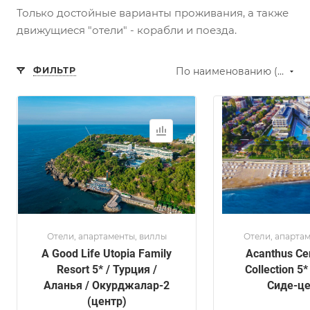
Только достойные варианты проживания, а также
движущиеся "отели" - корабли и поезда.
ФИЛЬТР
По наименованию (А-Я)
Отели, апартаменты, виллы
Отели, апарта
A Good Life Utopia Family
Acanthus Ce
Resort 5* / Турция /
Collection 5*
Аланья / Окурджалар-2
Сиде-це
(центр)