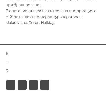
при бронировании.
В описании отелей использована информация с
сайтов наших партнеров-туроператоров:
Maladiviana, Resort Holiday.
+7 (383) 375-11-75
agent@grandtour-nsk.ru
Новосибирск, ул. Челюскинцев 44/2, оф. 203
Академия туризма