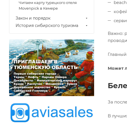
beach 
Читаем карту турецкого отеля
Movenpick в Кемере
кофей
Закон и порядок
серви
История сибирского туризма
Важно: р
проводи
Главный
Может л
Беле
За после
В лучших