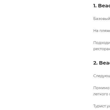
1. Bea
Базовый
На пляже
Подходи
ресторан
2. Be
Следующ
Помимо 
легкого 
Турист 