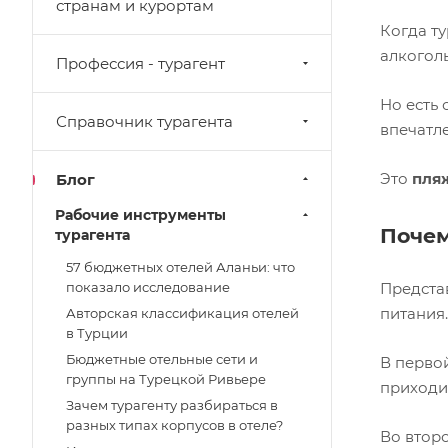
странам и курортам
Когда ту
алкоголь
Профессия - турагент
Но есть
Справочник турагента
впечатле
Это
пля
Блог
Рабочие инструменты
Почем
турагента
57 бюджетных отелей Аланьи: что
показало исследование
Представ
питания.
Авторская классификация отелей
в Турции
Бюджетные отельные сети и
В первой
группы на Турецкой Ривьере
приходит
Зачем турагенту разбираться в
разных типах корпусов в отеле?
Во второ