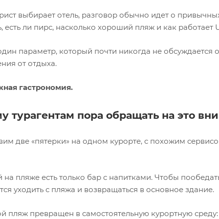
рист выбирает отель, разговор обычно идет о привычных 
, есть ли пирс, насколько хороший пляж и как работает Ultr
 один параметр, который почти никогда не обсуждается 
ния от отдыха.
жная гастрономия.
у турагентам пора обращать на это вн
им две «пятерки» на одном курорте, с похожим сервисо
 на пляже есть только бар с напитками. Чтобы пообедат
ся уходить с пляжа и возвращаться в основное здание.
й пляж превращен в самостоятельную курортную среду: 