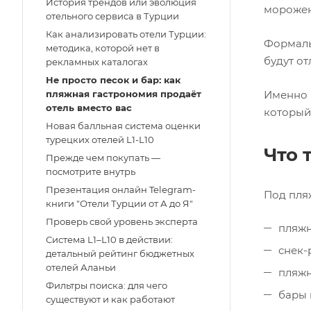
История трендов или эволюция
морожен
отельного сервиса в Турции
Как анализировать отели Турции:
Формаль
методика, которой нет в
будут от
рекламных каталогах
Не просто песок и бар: как
пляжная гастрономия продаёт
Именно 
отель вместо вас
который
Новая балльная система оценки
турецких отелей L1-L10
Что 
Прежде чем покупать —
посмотрите внутрь
Презентация онлайн Telegram-
Под пля
книги "Отели Турции от А до Я"
Проверь свой уровень эксперта
пляжн
Система L1–L10 в действии:
снек-
детальный рейтинг бюджетных
отелей Аланьи
пляжн
Фильтры поиска: для чего
бары 
существуют и как работают