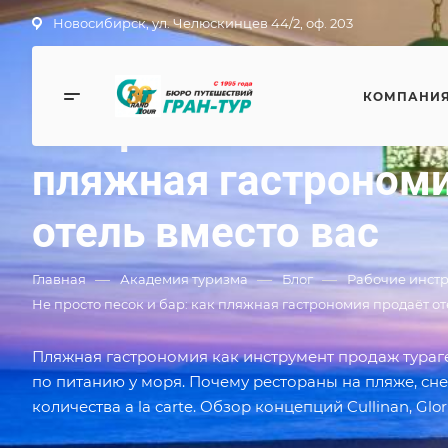
Новосибирск, ул. Челюскинцев 44/2, оф. 203
Блог
КОМПАНИ
Не просто песок и ба
пляжная гастрономи
отель вместо вас
—
—
—
Главная
Академия туризма
Блог
Рабочие инстр
Не просто песок и бар: как пляжная гастрономия продаёт от
Пляжная гастрономия как инструмент продаж тураг
по питанию у моря. Почему рестораны на пляже, сне
количества a la carte. Обзор концепций Cullinan, Gloria