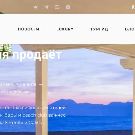
Я
НОВОСТИ
LUXURY
ТУРГИД
БЛО
р: как
я продаёт
—
ументы турагента
ель вместо вас
ента: классификация отелей
к-бары и beach club важнее
 Serenity и Calista.