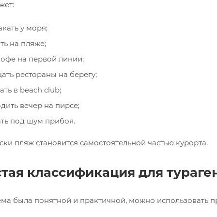
жет:
акать у моря;
ть на пляже;
кофе на первой линии;
ать рестораны на берегу;
ать в beach club;
дить вечер на пирсе;
ть под шум прибоя.
ски пляж становится самостоятельной частью курорта.
тая классификация для тураген
ема была понятной и практичной, можно использовать 