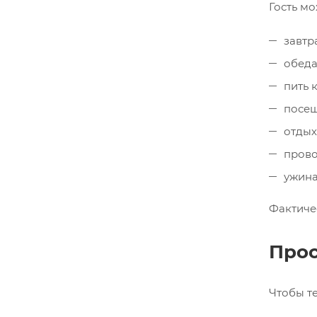
Гость мо
завтр
обеда
пить 
посещ
отдых
прово
ужина
Фактиче
Прос
Чтобы т