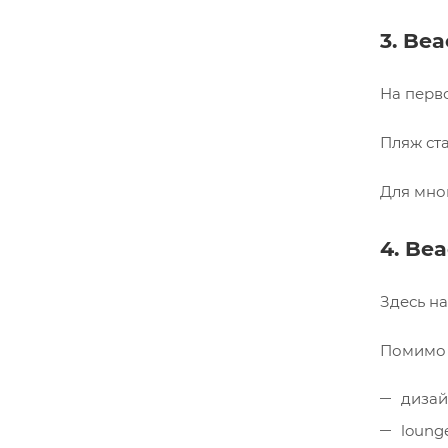
3. Bea
На перв
Пляж ста
Для мно
4. Bea
Здесь н
Помимо 
дизай
loung