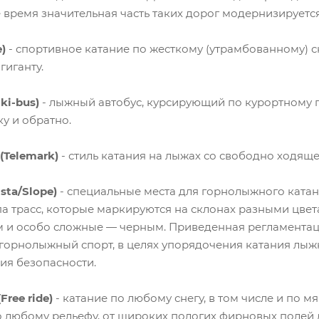
 время значительная часть таких дорог модернизируется
)
- спортивное катание по жесткому (утрамбованному) с
гиганту.
ki-bus)
- лыжный автобус, курсирующий по курортному 
у и обратно.
(Telemark)
- стиль катания на лыжах со свободно ходящ
sta/Slope)
- специальные места для горнолыжного ката
па трасс, которые маркируются на склонах разными цвет
 и особо сложные — черным. Приведенная регламентация
горнолыжный спорт, в целях упорядочения катания лыжн
ия безопасности.
ree ride)
- катание по любому снегу, в том числе и по 
о любому рельефу, от широких пологих фирновых полей д