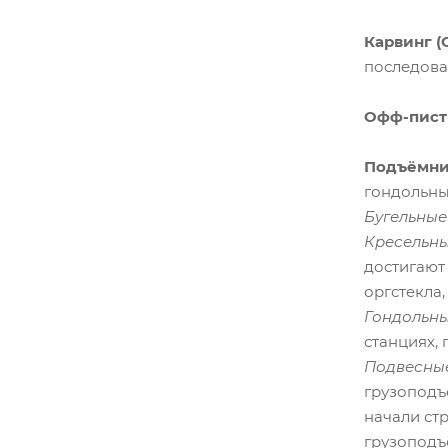
Карвинг (
последова
Офф-пист (
Подъёмники
гондольны
Бугельные
Кресельн
достигают
оргстекла,
Гондольны
станциях,
Подвесные
грузоподъ
начали ст
грузоподъ