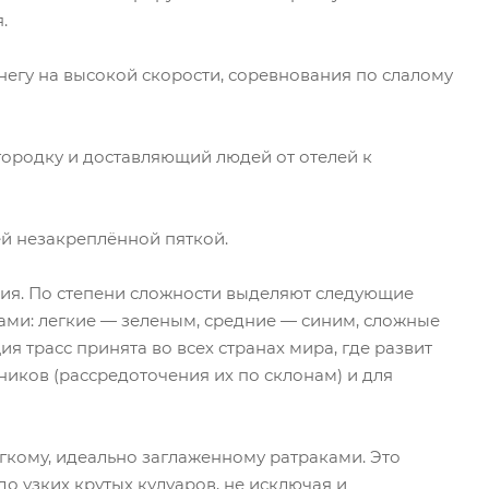
.
негу на высокой скорости, соревнования по слалому
городку и доставляющий людей от отелей к
ей незакреплённой пяткой.
ния. По степени сложности выделяют следующие
ами: легкие — зеленым, средние — синим, сложные
 трасс принята во всех странах мира, где развит
иков (рассредоточения их по склонам) и для
мягкому, идеально заглаженному ратраками. Это
о узких крутых кулуаров, не исключая и