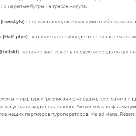
нно нарытые бугры на трассе могула.
(freestyle)
- стиль катания, включающий в себя прыжки, 
(Half-pipe)
- катание на сноуборде в специальном снеж
Heliski)
- катание вне трасс ( в первую очередь по цели
хемы и пр.), турах (расписание, маршрут, программа и др
а услуг происходит постоянно. Актуальную информаци
в наших партнеров-туроператоров: Maladiviana, Resort H