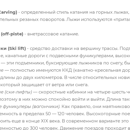
Carving)
- определенный стиль катания на горных лыжах
тельных резаных поворотов. Лыжи используются «прита
off-piste)
- внетрассовое катание.
 (Ski lift)
- средство доставки на вершину трассы. Под
е, канатные дороги с подвесными фуникулерами, высок
— эти подъемники, буксирующие лыжников по снегу, бы
ые
— полностью именуются ККД (канатно-кресельная дорог
 длины до двух километров. В числе относительных но
 который защищает от ветра или снега.
е (ски-лифты)
— скоростные кабинки на четыре-шесть ч
 поэтому в них можно спокойно войти и выйти. Длина та
 фуникулеры (вагончики).
Как правило, они маятникового
емность в пределах 50 — 120 человек. Высокогорные пое
роить еще в конце XIX века. В современном варианте эт
емностью до 300 человек. Движение поездов проходит в