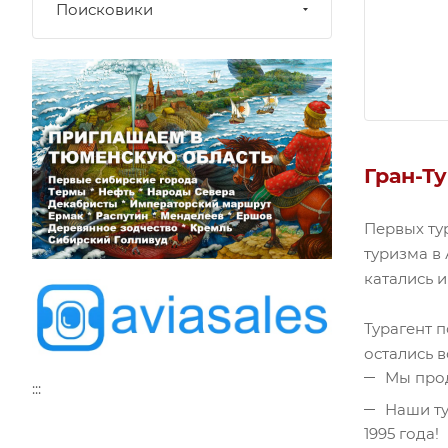
Поисковики
Гран-Ту
Первых ту
туризма в
катались и
Турагент п
остались 
Мы прод
:::
Наши ту
1995 года!