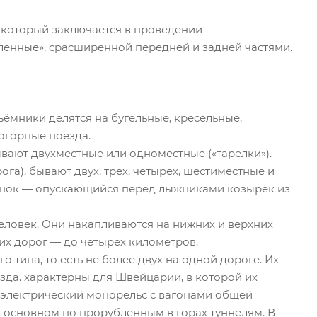
, который заключается в проведении
ленные», срасширенной передней и задней частями.
ъёмники делятся на бугельные, кресельные,
огорные поезда.
вают двухместные или одноместные («тарелки»).
а), бывают двух, трех, четырех, шестиместные и
винок — опускающийся перед лыжниками козырек из
еловек. Они накапливаются на нижних и верхних
ких дорог — до четырех километров.
 типа, то есть не более двух на одной дороге. Их
зда. характерны для Швейцарии, в которой их
о электрический монорельс с вагонами общей
 основном по прорубленным в горах туннелям. В