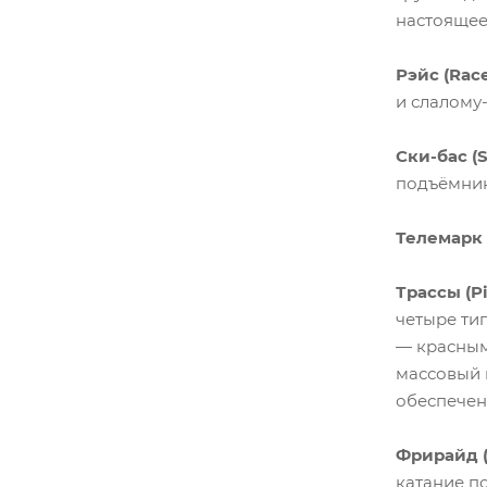
настоящее
Рэйс (Race
и слалому-
Ски-бас (S
подъёмник
Телемарк 
Трассы (Pi
четыре ти
— красным
массовый 
обеспечен
Фрирайд (F
катание п