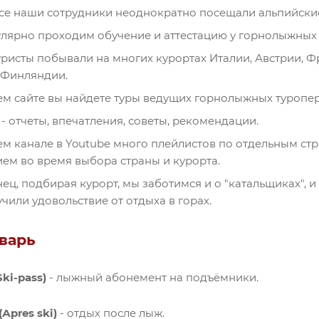
се наши сотрудники неоднократно посещали альпийск
лярно проходим обучение и аттестацию у горнолыжных
ристы побывали на многих курортах Италии, Австрии, Ф
 Финляндии.
м сайте вы найдете туры ведущих горнолыжных туропе
 - отчеты, впечатления, советы, рекомендации.
м канале в Youtube много плейлистов по отдельным стр
ем во время выбора страны и курорта.
нец, подбирая курорт, мы заботимся и о "катальщиках", 
чили удовольствие от отдыха в горах.
оварь
ki-pass)
- лыжный абонемент на подъёмники.
Аpres ski)
- отдых после лыж.