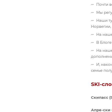
Почти в
Мы регу
Наши ту
Норвегии,
На наше
В Блоге
На наше
дополнени
И, нако
семье полу
SKI-сл
Cкипасс (S
Апре-ски (