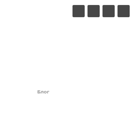
LUXURY
Акции
Обзоры
Блог
Поиск онлайн
Новости
Галерея