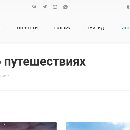
Я
НОВОСТИ
LUXURY
ТУРГИД
БЛО
 путешествиях
твиях