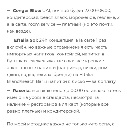
Cenger Blue:
UAI, ночной буфет 23:00–06:00,
кондитерская, beach snack, мороженое, гёзлеме, 2
a la carte, room service — платный (но это почти,
как везде).
Eftalia Sol:
24h концепция, a la carte 1 раз
включён, но важные ограничения есть: часть
импортных напитков, коктейлей, напитки в
бутылках, свежевыжатые соки, все крепкие
алкогольные напитки (например, виски, ром,
джин, водка, текила, бренди) на Eftalia
Island/Beach Bar и напитки в диско — за доплату.
Raxeria:
все включено до 00:00 оставляют отель
имено на уровне стандарта, несмотря на
наличие 4 ресторанов а ля карт (которые все
равно платные) и кондитерской.
По моей методике важно не только «что есть», а