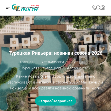
Турецкая Ривьера: новинки сезона 2026
—
—
—
Главная
Статьи/Блоги
Отели
Турецкая Ривьера: новинки сезона 2026
Какие новые отели Турции действительно
заслуживают внимания в сезоне 2026? Мы изучили
концепции всех девяти новинок, сравнили их по
собственной системе оценки и распределили по
уровням cтандарт, комфорт, премиум. Разбираем
Запрос/Подробнее
номера, рестораны, сервис, пляжи, SPA, детскую