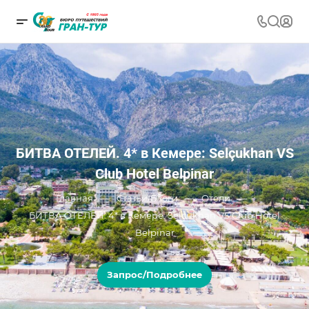
БИТВА ОТЕЛЕЙ. 4* в Кемере: Selçukhan VS
Club Hotel Belpinar
—
—
—
Главная
Статьи/Блоги
Отели
БИТВА ОТЕЛЕЙ. 4* в Кемере: Selçukhan VS Club Hotel
Belpinar
Запрос/Подробнее