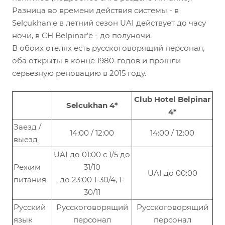
Разница во времени действия системы - в
Selçukhan'е в летний сезон UAI действует до часу
ночи, в CH Belpinar'е - до полуночи.
В обоих отелях есть русскоговорящий персонал,
оба открыты в конце 1980-годов и прошли
серьезную реновацию в 2015 году.
Club Hotel Belpinar
Selcukhan 4*
4*
Заезд /
14:00 / 12:00
14:00 / 12:00
выезд
UAI до 01:00 с 1/5 до
Режим
31/10
UAI до 00:00
питания
до 23:00 1-30/4, 1-
30/11
Русский
Русскоговорящий
Русскоговорящий
язык
персонал
персонал