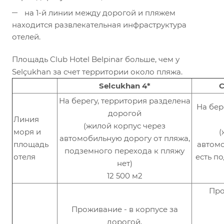
на 1-й линии между дорогой и пляжем
находится развлекательная инфраструктура
отелей.
Площадь Club Hotel Belpinar больше, чем у
Selçukhan за счет территории около пляжа.
Selcukhan 4*
C
На берегу, территория разделена
На бер
дорогой
Линия
(жилой корпус через
моря и
(
автомобильную дорогу от пляжа,
площадь
автомо
подземного перехода к пляжу
отеля
есть п
нет)
12 500 м2
Про
Проживание - в корпусе за
дорогой,