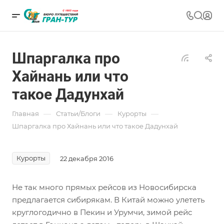
Шпаргалка про
Хайнань или что
такое Дадунхай
—
—
—
Главная
Статьи/Блоги
Курорты
Шпаргалка про Хайнань или что такое Дадунхай
Курорты
22 декабря 2016
Не так много прямых рейсов из Новосибирска
предлагается сибирякам. В Китай можно улететь
круглогодично в Пекин и Урумчи, зимой рейс