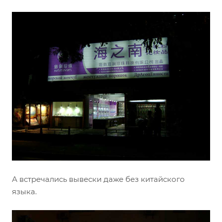
А встречались вывески даже без китайского
языка.