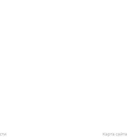
Акции
Обзоры
Блог
Поиск онлайн
Новости
Галерея
КАРТА САЙТА
сти
Карта сайта