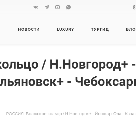
Я
НОВОСТИ
LUXURY
ТУРГИД
БЛО
ольцо / Н.Новгород+ -
Ульяновск+ - Чебоксар
—
РОССИЯ: Волжское кольцо / Н.Новгород+ - Йошкар-Ола - Казань