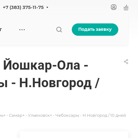
+7 (383) 375-11-75
Подать заявку
Г
 Йошкар-Ола -
ы - Н.Новгород /
+ - Самар+ - Ульяновск+ - Чебоксары - Н.Новгород / 10 дней