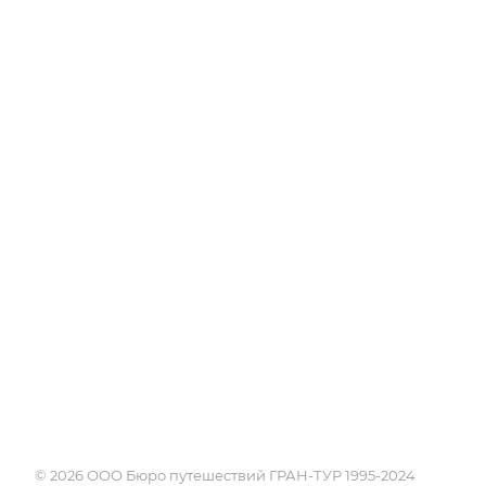
Об Академии
Туры
Книга, курсы, уроки по
Круизы
странам и курортам
Услуги
Профессия - турагент
Страны
Справочник турагента
Россия
Блог
Города и курорты
Проживание
Достопримечате
Экскурсии
Календарь путе
Поисковики
© 2026 ООО Бюро путешествий ГРАН-ТУР 1995-2024