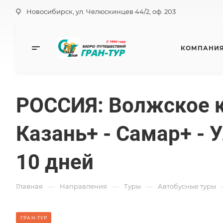
Новосибирск, ул. Челюскинцев 44/2, оф. 203
КОМПАНИ
РОССИЯ: Волжское к
Казань+ - Самар+ - 
10 дней
—
—
—
Главная
Направления
Туры
Автобусные туры
ГРАН-ТУР