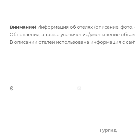
Внимание!
Информация об отелях (описание, фото, с
Обновления, а также увеличение/уменьшение объем
В описании отелей использована информация с сайто
+7 (383) 375-11-75
agent@grandtour-nsk.
Академия туризма
Тургид