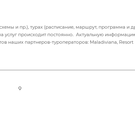
хемы и пр.), турах (расписание, маршрут, программа и др
а услуг происходит постоянно. Актуальную информаци
в наших партнеров-туроператоров: Maladiviana, Resort H
ru
Новосибирск, ул. Челюскинцев 44/2, оф. 203
Компания
Информация