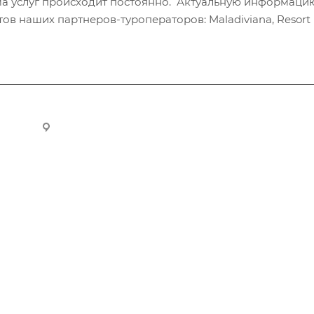
а услуг происходит постоянно. Актуальную информаци
в наших партнеров-туроператоров: Maladiviana, Resort H
ru
Новосибирск, ул. Челюскинцев 44/2, оф. 203
Компания
Информация
О компании
Вопрос-ответ
История
Обзоры
Реквизиты
Возможности