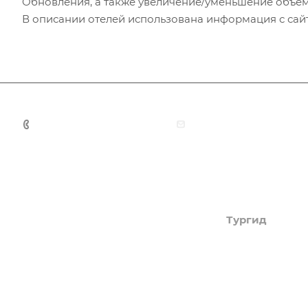
Обновления, а также увеличение/уменьшение объем
В описании отелей использована информация с сайто
+7 (383) 375-11-75
agent@grandtour-nsk.
Академия туризма
Тургид
Об Академии
Туры
Книга, курсы, уроки по
Круизы
странам и курортам
Услуги