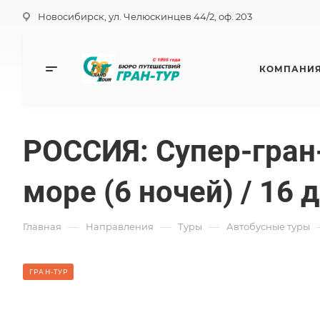
Новосибирск, ул. Челюскинцев 44/2, оф. 203
КОМПАНИ
РОССИЯ: Супер-гран-
море (6 ночей) / 16 д
—
—
—
Главная
Направления
Туры
Автобусные туры
ГРАН-ТУР