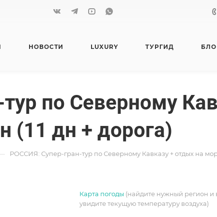
Я
НОВОСТИ
LUXURY
ТУРГИД
БЛО
тур по Северному Кав
н (11 дн + дорога)
—
РОССИЯ: Супер-гран-тур по Северному Кавказу + отдых на море (6
Карта погоды
(найдите нужный регион и 
увидите текущую температуру воздуха)