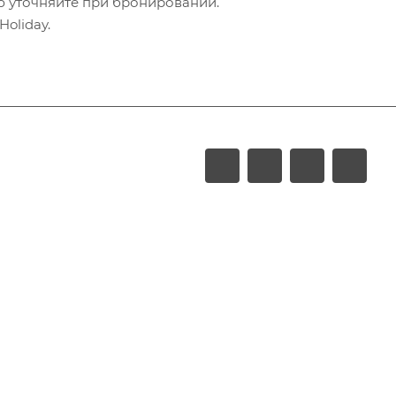
ю уточняйте при бронировании.
oliday.
LUXURY
Акции
Обзоры
Блог