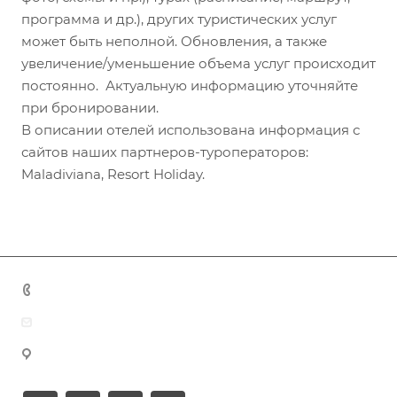
программа и др.), других туристических услуг
может быть неполной. Обновления, а также
увеличение/уменьшение объема услуг происходит
постоянно. Актуальную информацию уточняйте
при бронировании.
В описании отелей использована информация с
сайтов наших партнеров-туроператоров:
Maladiviana, Resort Holiday.
+7 (383) 375-11-75
agent@grandtour-nsk.ru
Новосибирск, ул. Челюскинцев 44/2, оф. 203