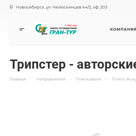
Новосибирск, ул. Челюскинцев 44/2, оф. 203
КОМПАНИ
Трипстер - авторски
—
—
—
Главная
Направления
Поисковики
Поиск экск