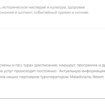
 историческое наследие и культура, здоровье
рономия и шопинг, событийный туризм и ночная
хемы и пр.), турах (расписание, маршрут, программа и др
а услуг происходит постоянно. Актуальную информаци
в наших партнеров-туроператоров: Maladiviana, Resort H