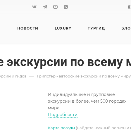
Я
НОВОСТИ
LUXURY
ТУРГИД
БЛО
е экскурсии по всему 
—
урсий и гидов
Трипстер - авторские экскурсии по всему миру
Индивидуальные и групповые
экскурсии в более, чем 500 городах
мира.
Подробности
Карта погоды
(найдите нужный регион и 