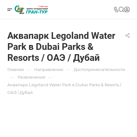
Аквапарк Legoland Water
Park в Dubai Parks &
Resorts / ОАЭ / Дубай
—
—
Главная
Направления
Достопримечательности
—
—
Развлечения
Аквапарк Legoland Water Park в Dubai Parks & Resorts /
ОАЭ / Дубай