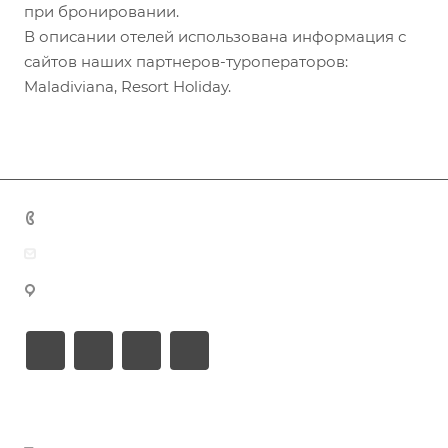
при бронировании.
В описании отелей использована информация с
сайтов наших партнеров-туроператоров:
Maladiviana, Resort Holiday.
+7 (383) 375-11-75
agent@grandtour-nsk.ru
Новосибирск, ул. Челюскинцев 44/2, оф. 203
Академия туризма