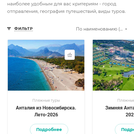
наиболее удобным для вас критериям - город
отправления, география путешествий, виды туров.
ФИЛЬТР
По наименованию (А-Я)
Пляжные туры
Пляжные
Анталия из Новосибирска.
Зимняя Анта
Лето-2026
202
Подробнее
Подр