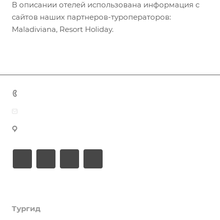
В описании отелей использована информация с
сайтов наших партнеров-туроператоров:
Maladiviana, Resort Holiday.
+7 (383) 375-11-75
agent@grandtour-nsk.ru
Новосибирск, ул. Челюскинцев 44/2, оф. 203
Академия туризма
Тургид
Об Академии