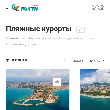
Пляжные курорты
54
—
—
—
Главная
Направления
Города и курорты
Пляжные курорты
ФИЛЬТР
По наименованию (А-Я)