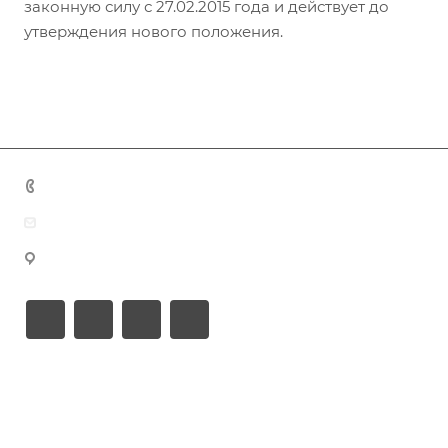
законную силу с 27.02.2015 года и действует до
утверждения нового положения.
+7 (383) 375-11-75
agent@grandtour-nsk.ru
Новосибирск, ул. Челюскинцев 44/2, оф. 203
Академия туризма
Тургид
Об Академии