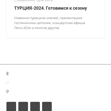
Справочник турагента
ТУРЦИЯ-2024. Готовимся к сезону
Новинки турецких отелей, презентации
гостиничных цепочек, концертная афиша
Лето-2024 и многое другое.
+7 (383) 375-11-75
agent@grandtour-nsk.ru
Новосибирск, ул. Челюскинцев 44/2, оф. 203