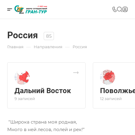
Россия
85
—
—
Главная
Направления
Россия
Дальний Восток
Поволжь
9 записей
12 записей
"Широка страна моя родная,
Много в ней лесов, полей и рек!"