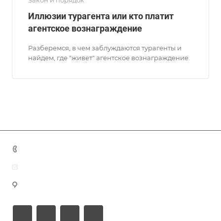
Закон и порядок
Иллюзии турагента или кто платит
агентское вознаграждение
Разберемся, в чем заблуждаются турагенты и
найдем, где "живет" агентское вознаграждение.
+7 (383) 375-11-75
agent@grandtour-nsk.ru
Новосибирск, ул. Челюскинцев 44/2, оф. 203