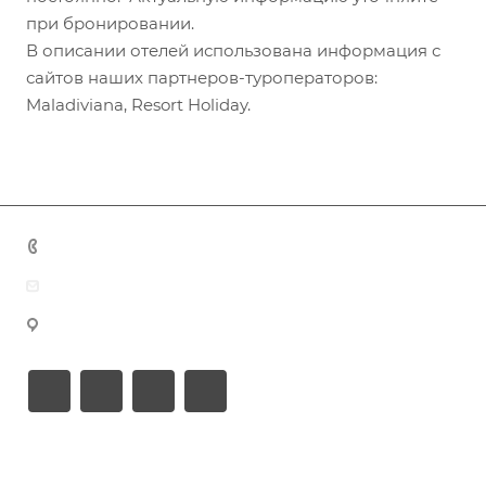
при бронировании.
В описании отелей использована информация с
сайтов наших партнеров-туроператоров:
Maladiviana, Resort Holiday.
+7 (383) 375-11-75
agent@grandtour-nsk.ru
Новосибирск, ул. Челюскинцев 44/2, оф. 203
Академия туризма