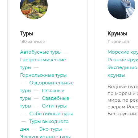
Туры
Круизы
180 записей
11 записей
Автобусные туры
—
Морские кр
Гастрономические
Речные кру
туры
—
Экспедицио
Горнолыжные туры
круизы
—
Оздоровительные
Водные пут
туры
—
Пляжные
по морям и
туры
—
Свадебные
мира, по ре
туры
—
Сити-туры
озерам Росс
—
Событийные туры
Белоруссии.
—
Туры выходного
дня
—
Эко-туры
—
Экскурсионные туры