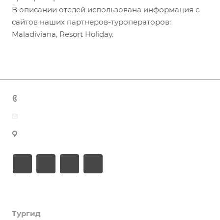
В описании отелей использована информация с
сайтов наших партнеров-туроператоров:
Maladiviana, Resort Holiday.
+7 (383) 375-11-75
agent@grandtour-nsk.ru
Новосибирск, ул. Челюскинцев 44/2, оф. 203
Академия туризма
Тургид
Об Академии