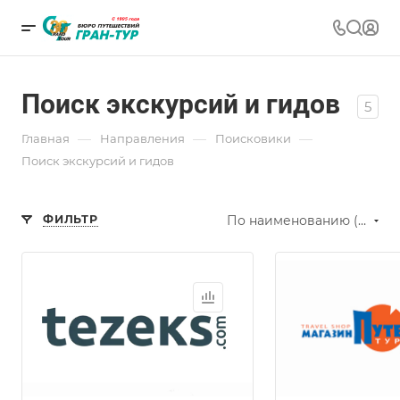
Поиск экскурсий и гидов
5
—
—
—
Главная
Направления
Поисковики
Поиск экскурсий и гидов
ФИЛЬТР
По наименованию (А-Я)