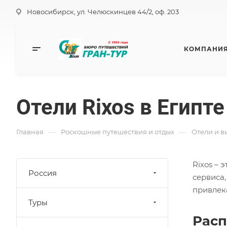
Новосибирск, ул. Челюскинцев 44/2, оф. 203
КОМПАНИ
Отели Rixos в Египте
—
—
Главная
Роскошные путешествия и отдых
Отели и в
Rixos –
Россия
сервиса
привлек
Туры
Расп