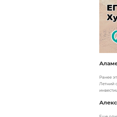
Алам
Ранее эт
Летний 
инвести
Алек
Еще оди