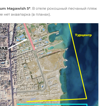
ium Magawish 5*
. В отеле рокошный песчаный пляж
е нет аквапарка (в планах).