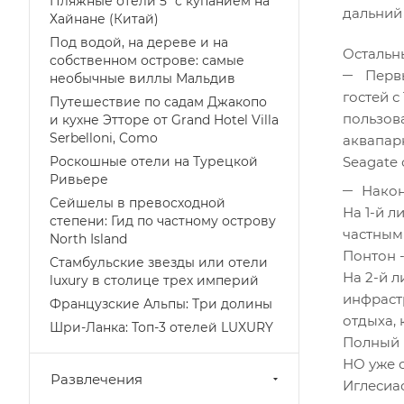
Пляжные отели 5* с купанием на
дальний 
Хайнане (Китай)
Под водой, на дереве и на
Остальн
собственном острове: самые
Первы
необычные виллы Мальдив
гостей с
Путешествие по садам Джакопо
пользов
и кухне Этторе от Grand Hotel Villa
Serbelloni, Como
аквапар
Seagate 
Роскошные отели на Турецкой
Ривьере
Након
Сейшелы в превосходной
На 1-й л
степени: Гид по частному острову
частным
North Island
Понтон -
Стамбульские звезды или отели
На 2-й л
luxury в столице трех империй
инфраст
Французские Альпы: Три долины
отдыха, 
Шри-Ланка: Топ-3 отелей LUXURY
Полный п
НО уже 
Развлечения
Иглесиа