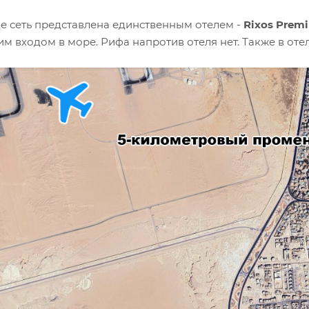
де сеть представлена единственным отелем -
Rixos Prem
м входом в море. Рифа напротив отеля нет. Также в отел