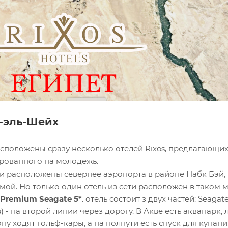
-эль-Шейх
асположены сразу несколько отелей Rixos, предлагающи
рованного на молодежь.
ли расположены севернее аэропорта в районе Набк Бэй
ой. Но только один отель из сети расположен в таком м
 Premium Seagate 5*
. отель состоит з двух частей: Seagate
 - на второй линии через дорогу. В Акве есть аквапарк, 
ну ходят гольф-кары, а на полпути есть спуск для купан