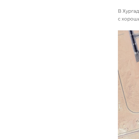
В Хурга
с хороши