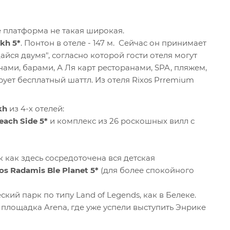
е платформа не такая широкая.
kh 5*
. Понтон в отеле - 147 м. Сейчас он принимает
айся двумя", согласно которой гости отеля могут
ами, барами, А Ля карт ресторанами, SPA, пляжем,
ует бесплатный шаттл. Из отеля Rixos Prremium
kh
из 4-х отелей:
ach Side 5*
и комплекс из 26 роскошных вилл с
к как здесь сосредоточена вся детская
os Radamis Ble Planet 5*
(для более спокойного
ий парк по типу Land of Legends, как в Белеке.
площадка Arena, где уже успели выступить Энрике