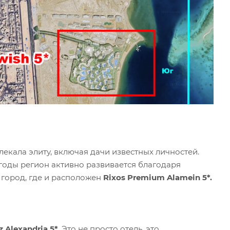
екала элиту, включая дачи известных личностей.
годы регион активно развивается благодаря
 город, где и расположен
Rixos Premium Alamein 5*.
 Alexandria 5*
. Это не просто отель, это