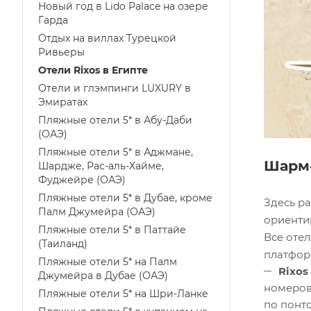
Новый год в Lido Palace на озере
Гарда
Отдых на виллах Турецкой
Ривьеры
Отели Rixos в Египте
Отели и глэмпинги LUXURY в
Эмиратах
Пляжные отели 5* в Абу-Даби
(ОАЭ)
Пляжные отели 5* в Аджмане,
Шарм
Шардже, Рас-аль-Хайме,
Фуджейре (ОАЭ)
Пляжные отели 5* в Дубае, кроме
Здесь р
Палм Джумейра (ОАЭ)
ориенти
Пляжные отели 5* в Паттайе
Все оте
(Таиланд)
платформ
Пляжные отели 5* на Палм
Rixos
Джумейра в Дубае (ОАЭ)
номеров)
Пляжные отели 5* на Шри-Ланке
по понто