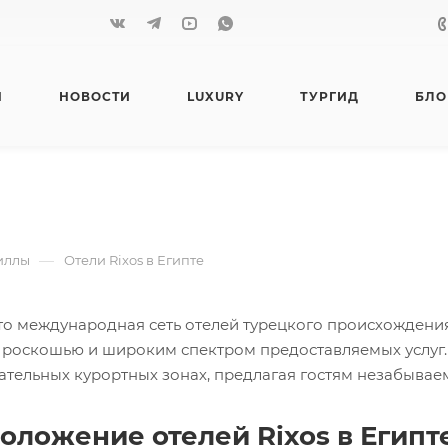
Я
НОВОСТИ
LUXURY
ТУРГИД
БЛО
—
иллы
Отели Rixos в Египте
 это международная сеть отелей турецкого происхождени
, роскошью и широким спектром предоставляемых услуг. 
ательных курортных зонах, предлагая гостям незабывае
оложение отелей Rixos в Египте