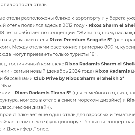
от аэропорта отель.
ые отели расположены ближе к аэропорту и у берега уж
й отель появился здесь в 2012 году -
Rixos Sharm el Shei
 18 лет и работает по концепции "Живи в одном, наслажд
аться услугами отеля
Rixos Premium Seagate 5*
(ресторан
ком). Между отелями расстояние примерно 800 м, курсир
сюда могут приезажть только туристы 18+.
ец, гостиничный комплекс
Rixos Radamis Sharm el Shei
инии - самый новый (декабрь 2024 года)
Rixos Radamis Be
и бассейнами
Club Prive by Rixos Sharm el Sheikh 5
*
.
 95 м.
инии -
Rixos Radamis Tirana 5*
(для семейного отдыха, та
руктура, номера в отеле в синем морском дизайне) и
Rix
классический дизайн).
роект влючает еще один отель для взрослых и тематическ
сейчас в комплексе функционирует большая концертная 
с и Дженифер Лопес.