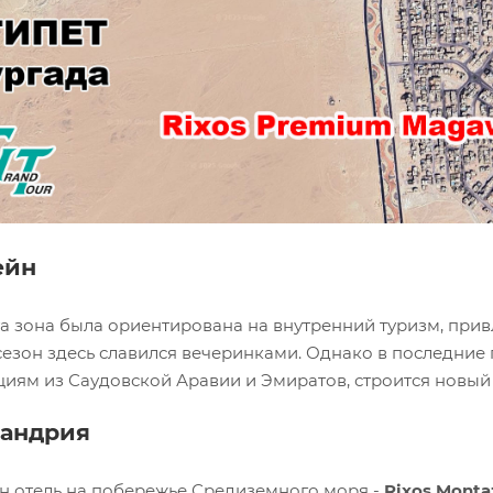
ейн
а зона была ориентирована на внутренний туризм, привл
сезон здесь славился вечеринками. Однако в последние 
циям из Саудовской Аравии и Эмиратов, строится новый
сандрия
н отель на побережье Средиземного моря -
Rixos Montaz