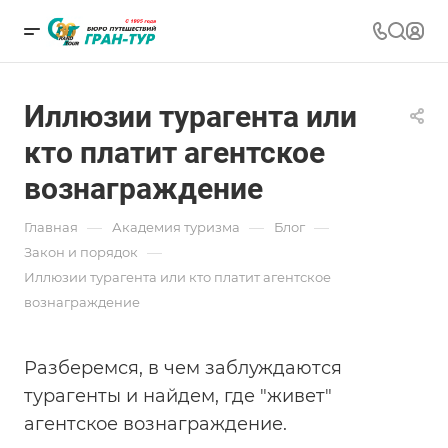
Иллюзии турагента или
кто платит агентское
вознаграждение
—
—
—
Главная
Академия туризма
Блог
—
Закон и порядок
Иллюзии турагента или кто платит агентское
вознаграждение
Разберемся, в чем заблуждаются
турагенты и найдем, где "живет"
агентское вознаграждение.