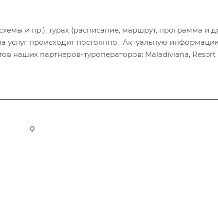
хемы и пр.), турах (расписание, маршрут, программа и др
а услуг происходит постоянно. Актуальную информаци
в наших партнеров-туроператоров: Maladiviana, Resort H
ru
Новосибирск, ул. Челюскинцев 44/2, оф. 203
Компания
Информация