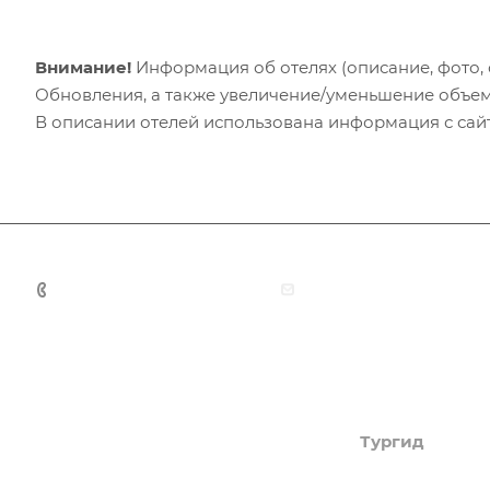
Внимание!
Информация об отелях (описание, фото, с
Обновления, а также увеличение/уменьшение объем
В описании отелей использована информация с сайто
+7 (383) 375-11-75
agent@grandtour-nsk.
Академия туризма
Тургид