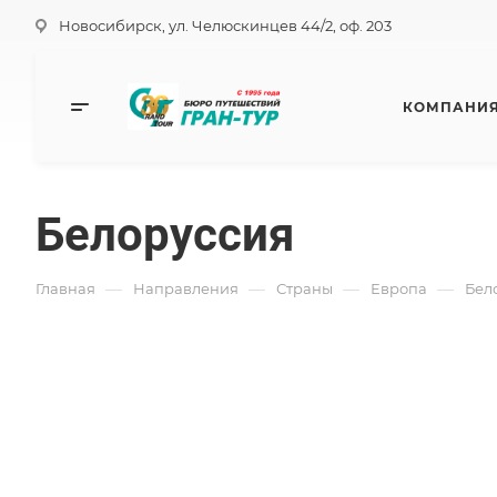
Новосибирск, ул. Челюскинцев 44/2, оф. 203
КОМПАНИ
Белоруссия
—
—
—
—
Главная
Направления
Страны
Европа
Бел