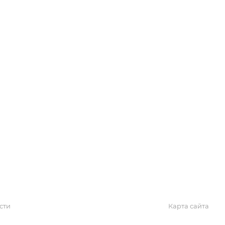
Обзоры
Блог
Поиск онлайн
Новости
Галерея
КАРТА САЙТА
сти
Карта сайта