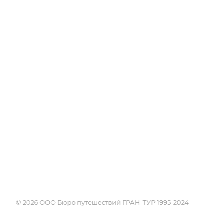
Об Академии
Туры
Книга, курсы, уроки по
Круизы
странам и курортам
Услуги
Профессия - турагент
Страны
Справочник турагента
Россия
Блог
Города и курорты
Проживание
Достопримечате
Экскурсии
Календарь путе
Поисковики
© 2026 ООО Бюро путешествий ГРАН-ТУР 1995-2024