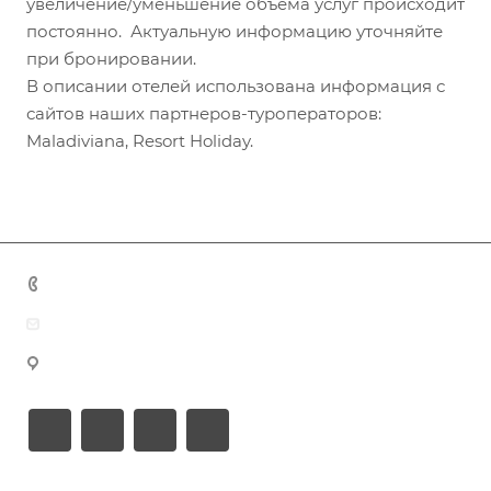
увеличение/уменьшение объема услуг происходит
постоянно. Актуальную информацию уточняйте
при бронировании.
В описании отелей использована информация с
сайтов наших партнеров-туроператоров:
Maladiviana, Resort Holiday.
+7 (383) 375-11-75
agent@grandtour-nsk.ru
Новосибирск, ул. Челюскинцев 44/2, оф. 203