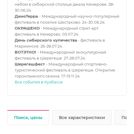
небом в сибирской столице джаза Кемерове. 28-
30.06.24.
ДиноТерра
- Международный научно-популярный
фестиваль в поселке Шестаково. 24-30.06.24.
ОКРАШЕНО
- Международный стрит-арт
фестиваль в Кемерово. 05.07.24.
День сибирского купечества
- фестиваль в
Мариинске. 26-28.07.24.
ВОТЭТНО!
- Международный экокультурный
фестиваль в Шерегеше. 27-28.07.24.
Шерегешфест
- Международный спортивно-
туристический фестиваль в Шерегеше. Открытие
горонлыжного сезона. 17-19.11.24.
Все события в Кузбассе
Поиск, цены
Все характеристики
Подр