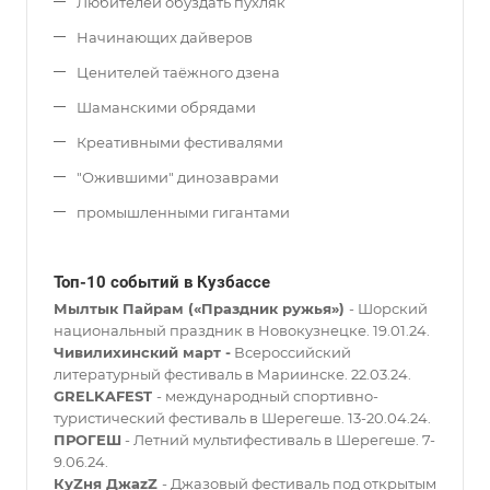
Любителей обуздать пухляк
Начинающих дайверов
Ценителей таёжного дзена
Шаманскими обрядами
Креативными фестивалями
"Ожившими" динозаврами
промышленными гигантами
Топ-10 событий в Кузбассе
Мылтык Пайрам («Праздник ружья»)
- Шорский
национальный праздник в Новокузнецке. 19.01.24.
Чивилихинский март -
Всероссийский
литературный фестиваль в Мариинске. 22.03.24.
GRELKAFEST
- международный спортивно-
туристический фестиваль в Шерегеше. 13-20.04.24.
ПРОГЕШ
- Летний мультифестиваль в Шерегеше. 7-
9.06.24.
КуZня ДжаzZ
- Джазовый фестиваль под открытым