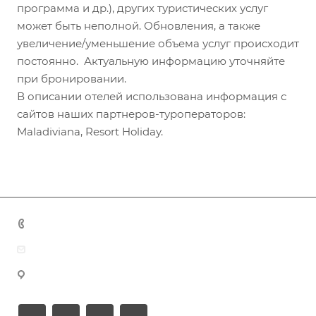
программа и др.), других туристических услуг
может быть неполной. Обновления, а также
увеличение/уменьшение объема услуг происходит
постоянно. Актуальную информацию уточняйте
при бронировании.
В описании отелей использована информация с
сайтов наших партнеров-туроператоров:
Maladiviana, Resort Holiday.
+7 (383) 375-11-75
agent@grandtour-nsk.ru
Новосибирск, ул. Челюскинцев 44/2, оф. 203