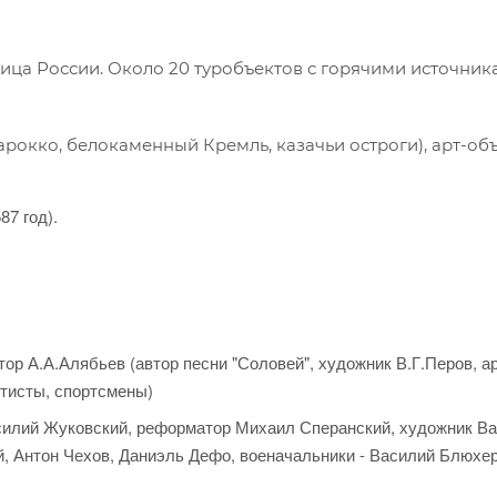
лица России. Около 20 туробъектов с горячими источник
арокко, белокаменный Кремль, казачьи остроги), арт-объ
87 год).
ор А.А.Алябьев (автор песни "Соловей", художник В.Г.Перов, а
ртисты, спортсмены)
асилий Жуковский, реформатор Михаил Сперанский, художник В
, Антон Чехов, Даниэль Дефо, военачальники - Василий Блюхер