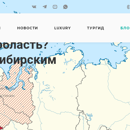
Я
НОВОСТИ
LUXURY
ТУРГИД
БЛО
область?
сибирским
—
шествие
истокам