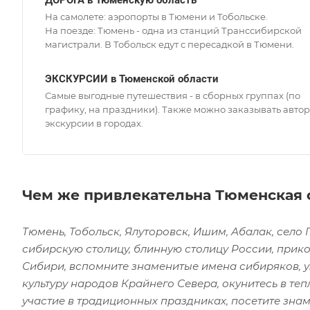
ДОРОГА в Тюменскую область
На самолете: аэропорты в Тюмени и Тобольске.
На поезде: Тюмень - одна из станций Транссибирской
магистрали. В Тобольск едут с пересадкой в Тюмени.
ЭКСКУРСИИ в Тюменской области
Самые выгодные путешествия - в сборных группах (по
графику, на праздники). Также можно заказывать авто
экскурсии в городах.
Чем же привлекательна Тюменская 
Тюмень, Тобольск, Ялуторовск, Ишим, Абалак, село 
сибирскую столицу, блинную столицу России, прик
Сибири, вспомните знаменитые имена сибиряков, уз
культуру народов Крайнего Севера, окунитесь в те
участие в традиционных праздниках, посетите зн