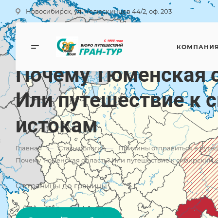
Новосибирск, ул. Челюскинцев 44/2, оф. 203
КОМПАНИ
Причины отправиться в путешествие
Почему Тюменская 
Или путешествие к 
истокам
—
—
Главная
Статьи/Блоги
Причины отправиться в путе
Почему Тюменская область? Или путешествие к сибирским 
От границы до границы