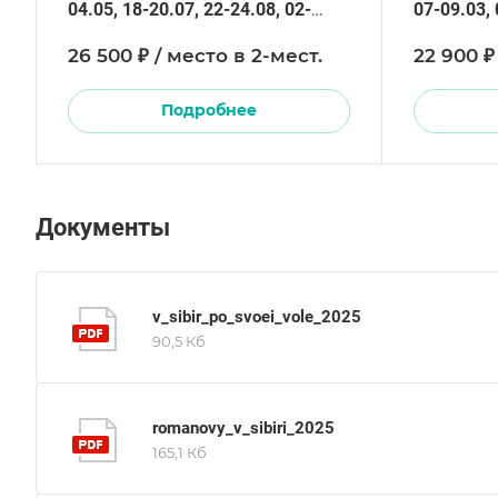
04.05, 18-20.07, 22-24.08, 02-
07-09.03, 
04.11
17.08, 19-
26 500 ₽ / место в 2-мест.
22 900 ₽
Подробнее
Документы
v_sibir_po_svoei_vole_2025
90,5 Кб
romanovy_v_sibiri_2025
165,1 Кб