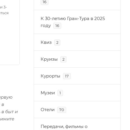
16
и 3-
иться
К 30-летию Гран-Тура в 2025
году
16
Квиз
2
Круизы
2
Курорты
17
Музеи
1
первую
 в
Отели
70
 в быт и
римите
Передачи, фильмы о