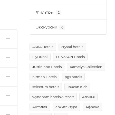
Фильтры
2
Экскурсии
6
AKKA Hotels
crystal hotels
FlyDubai
FUN&SUN Hotels
Justiniano Hotels
Kamelya Collection
Kirman Hotels
pgs hotels
selectum hotels
Toucan Kids
wyndham hotels & resort
Аланья
Анталия
архитектура
Африка