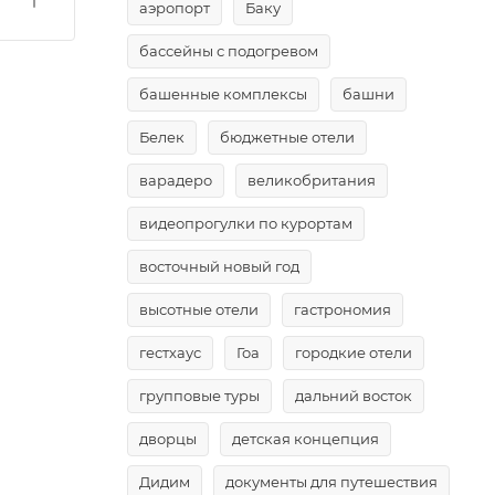
аэропорт
Баку
бассейны с подогревом
башенные комплексы
башни
Белек
бюджетные отели
варадеро
великобритания
видеопрогулки по курортам
восточный новый год
высотные отели
гастрономия
гестхаус
Гоа
городкие отели
групповые туры
дальний восток
дворцы
детская концепция
Дидим
документы для путешествия