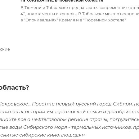
ПРОЖИВАНИЕ в Тюменской области
В Тюмени и Тобольске предлагаются современные отел
4*, апартаменты и хостелы. В Тобольске можно останов
в "Опочивальнях" Кремля и в "Тюремном хостеле".
рские
область?
Покровское... Посетите первый русский город Сибири, 
оснитесь к истории императорской семьи и декабристов
найте все о нефтегазовом регионе страны, погрузитесь
плые воды Сибирского моря - термальных источников, п
аменитые сибирские киноплощадки.